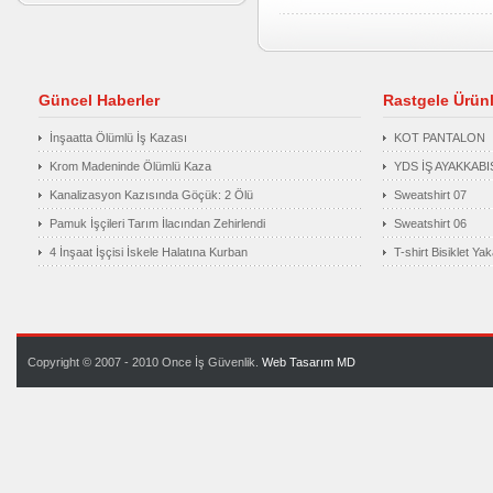
Güncel Haberler
Rastgele Ürünl
İnşaatta Ölümlü İş Kazası
KOT PANTALON
Krom Madeninde Ölümlü Kaza
YDS İŞ AYAKKABIS
Kanalizasyon Kazısında Göçük: 2 Ölü
Sweatshirt 07
Pamuk İşçileri Tarım İlacından Zehirlendi
Sweatshirt 06
4 İnşaat İşçisi İskele Halatına Kurban
T-shirt Bisiklet Ya
Copyright © 2007 - 2010 Once İş Güvenlik.
Web Tasarım
MD