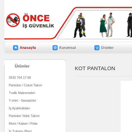
Anasayfa
Kurumsal
Ürünler
Ürünler
KOT PANTALON
0532 764 17 66
Pantolon / Ceket Takım
Trafik Malzemeleri
T-shirt - Sweatshirt
İş Ayakkabıları
Pantolon Yelek Takım
Mont / Kaban / Polar
İş Tulumu (Boy)