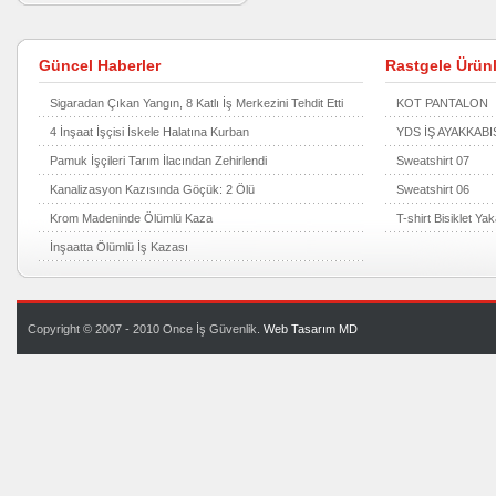
Güncel Haberler
Rastgele Ürünl
Sigaradan Çıkan Yangın, 8 Katlı İş Merkezini Tehdit Etti
KOT PANTALON
4 İnşaat İşçisi İskele Halatına Kurban
YDS İŞ AYAKKABIS
Pamuk İşçileri Tarım İlacından Zehirlendi
Sweatshirt 07
Kanalizasyon Kazısında Göçük: 2 Ölü
Sweatshirt 06
Krom Madeninde Ölümlü Kaza
T-shirt Bisiklet Ya
İnşaatta Ölümlü İş Kazası
Copyright © 2007 - 2010 Once İş Güvenlik.
Web Tasarım
MD