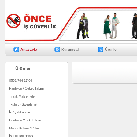
Anasayfa
Kurumsal
Ürünler
Ürünler
0532 764 17 66
Pantolon / Ceket Takım
Trafik Malzemeleri
T-shirt - Sweatshirt
İş Ayakkabıları
Pantolon Yelek Takım
Mont / Kaban / Polar
İş Tulumu (Boy)